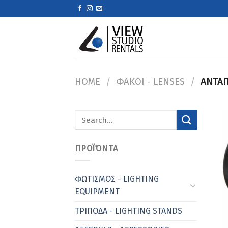
Skip
to
content
HOME
/
ΦΑΚΟΙ - LENSES
/
ΑΝΤΑΠ
Search
for:
ΠΡΟΪΌΝΤΑ
ΦΩΤΙΣΜΟΣ - LIGHTING
EQUIPMENT
ΤΡΙΠΟΔΑ - LIGHTING STANDS