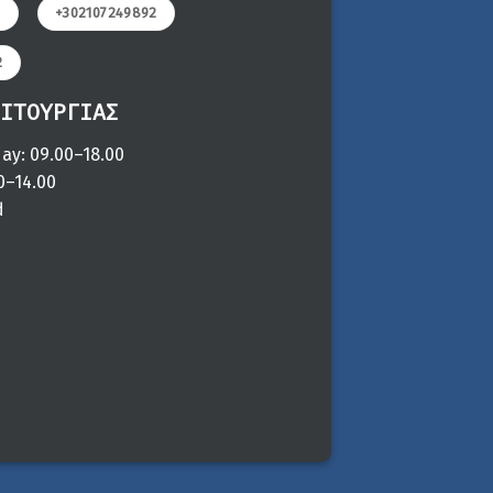
3
+302107249892
2
ΙΤΟΥΡΓΙΑΣ
ay: 09.00–18.00
0–14.00
d