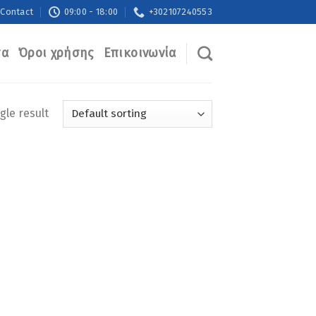
Contact
09:00 - 18:00
+302107240553
τα
Όροι χρήσης
Επικοινωνία
gle result