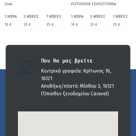
24w
FOTODIOX 12VOLT/100w
1 ΜΈΡΑ
3 ΜΈΡΕΣ
7 ΜΈΡΕΣ
1 ΜΈΡΑ
3 ΜΈΡΕΣ
7 ΜΈΡΕΣ
10 €
20 €
35 €
10 €
20 €
35 €
Που θα μας βρείτε
Κεντρικά γραφεία: Κρίτωνος 16,
16121
Αποθήκη/πλατό: Μίσθου 3, 16121
(Όπισθεν ξενοδοχείου Caravel)