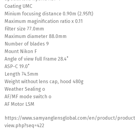
Coating UMC
Minium focusing distance 0.90m (2.95ft)
Maximum maginification ratio x 0.11
Filter size 77.0mm
Maximum diameter 88.0mm
Number of blades 9
Mount Nikon F
Angle of view Full Frame 28.4˚
ASP-C 19.0˚
Length 74.5mm
Weight without lens cap, hood 480g
Weather Sealing o
AF/MF mode switch o
AF Motor LSM
https://www.samyanglensglobal.com/en/product/product
view.php?seq=422